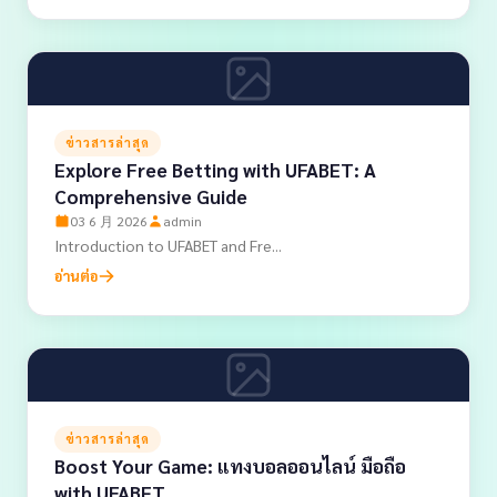
ข่าวสารล่าสุด
Explore Free Betting with UFABET: A
Comprehensive Guide
03 6 月 2026
admin
Introduction to UFABET and Fre...
อ่านต่อ
ข่าวสารล่าสุด
Boost Your Game: แทงบอลออนไลน์ มือถือ
with UFABET