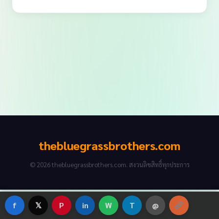
thebluegrassbrothers.com
© 2026 thebluegrassbrothers.com. สงวนลิขสิทธิ์ทุกประการ
f
𝕏
P
in
W
T
@