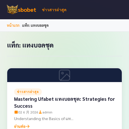
sbobet
ข่าวสารล่าสุด
›
หน้าแรก
แท็ก: แทงบอลชุด
แท็ก: แทงบอลชุด
ข่าวสารล่าสุด
Mastering Ufabet แทงบอลชุด: Strategies for
Success
02 6 月 2026
admin
Understanding the Basics of แท...
อ่านต่อ