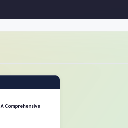
: A Comprehensive