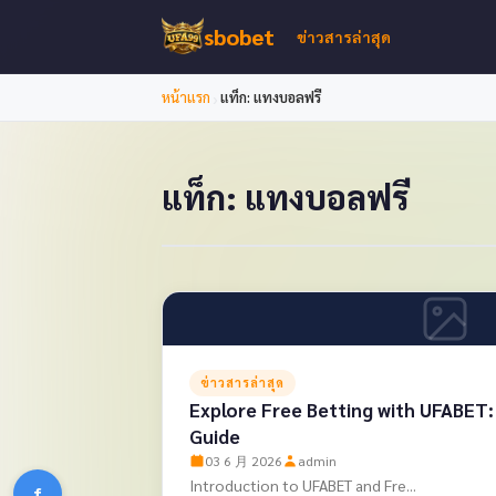
sbobet
ข่าวสารล่าสุด
›
หน้าแรก
แท็ก: แทงบอลฟรี
แท็ก: แทงบอลฟรี
ข่าวสารล่าสุด
Explore Free Betting with UFABET
Guide
03 6 月 2026
admin
Introduction to UFABET and Fre...
f