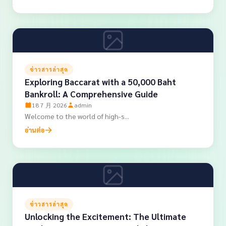
ข่าวสารล่าสุด
Exploring Baccarat with a 50,000 Baht
Bankroll: A Comprehensive Guide
18 7 月 2026
admin
Welcome to the world of high-s...
อ่านต่อ
ข่าวสารล่าสุด
Unlocking the Excitement: The Ultimate