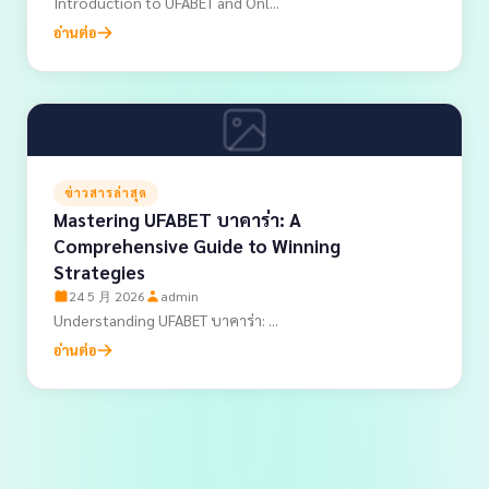
Introduction to UFABET and Onl...
อ่านต่อ
ข่าวสารล่าสุด
Mastering UFABET บาคาร่า: A
Comprehensive Guide to Winning
Strategies
24 5 月 2026
admin
Understanding UFABET บาคาร่า: ...
อ่านต่อ