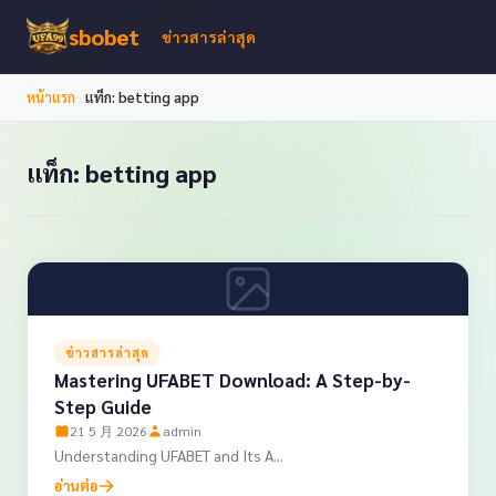
sbobet
ข่าวสารล่าสุด
›
หน้าแรก
แท็ก: betting app
แท็ก: betting app
ข่าวสารล่าสุด
Mastering UFABET Download: A Step-by-
Step Guide
21 5 月 2026
admin
Understanding UFABET and Its A...
อ่านต่อ