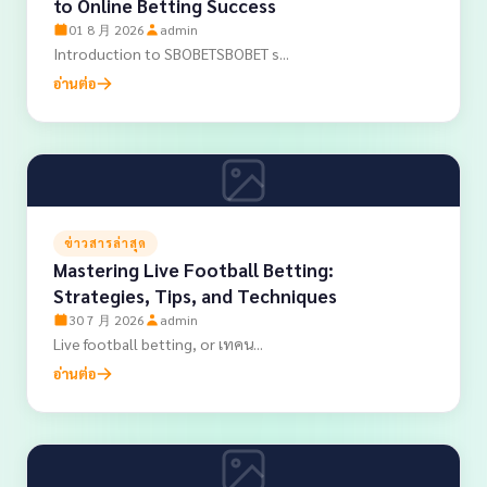
to Online Betting Success
01 8 月 2026
admin
Introduction to SBOBETSBOBET s...
อ่านต่อ
ข่าวสารล่าสุด
Mastering Live Football Betting:
Strategies, Tips, and Techniques
30 7 月 2026
admin
Live football betting, or เทคน...
อ่านต่อ