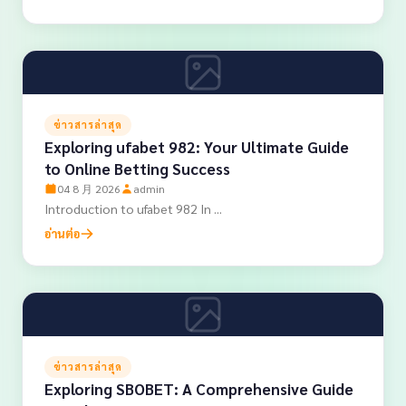
ข่าวสารล่าสุด
Exploring ufabet 982: Your Ultimate Guide
to Online Betting Success
04 8 月 2026
admin
Introduction to ufabet 982 In ...
อ่านต่อ
ข่าวสารล่าสุด
Exploring SBOBET: A Comprehensive Guide