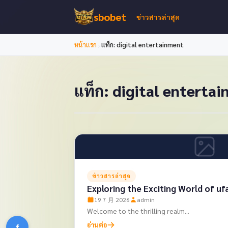
sbobet
ข่าวสารล่าสุด
›
หน้าแรก
แท็ก: digital entertainment
แท็ก: digital enterta
ข่าวสารล่าสุด
Exploring the Exciting World of uf
19 7 月 2026
admin
Welcome to the thrilling realm...
อ่านต่อ
f