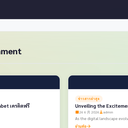
inment
ข่าวสารล่าสุด
abet เครดิตฟรี
Unveiling the Excitemen
26 6 月 2026
admin
As the digital landscape evolv.
อ่านต่อ