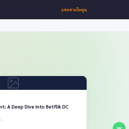
แชทตามใจคุณ
t: A Deep Dive into Betflik DC
..
W