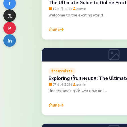
The Ultimate Guide to Online Footb
f
19 6 月 2026
admin
𝕏
Welcome to the exciting world ...
P
อ่านต่อ
in
ข่าวสารล่าสุด
Exploring เว็บแทงบอล: The Ultimat
07 6 月 2026
admin
Understanding เว็บแทงบอล: An I...
อ่านต่อ