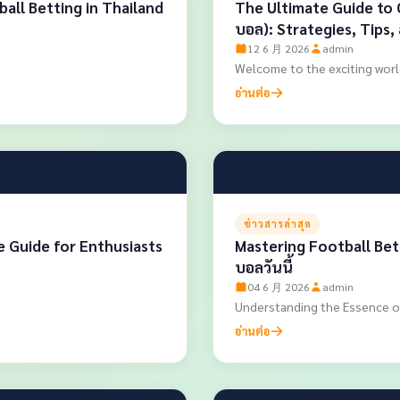
all Betting in Thailand
The Ultimate Guide to 
บอล): Strategies, Tips,
12 6 月 2026
admin
Welcome to the exciting world
อ่านต่อ
ข่าวสารล่าสุด
e Guide for Enthusiasts
Mastering Football Bets
บอลวันนี้
04 6 月 2026
admin
Understanding the Essence of 
อ่านต่อ