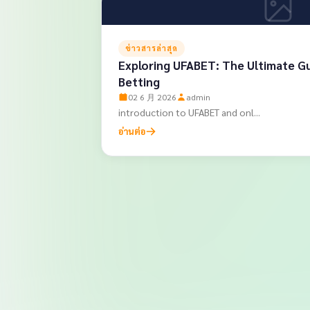
ข่าวสารล่าสุด
Exploring UFABET: The Ultimate Gu
Betting
02 6 月 2026
admin
introduction to UFABET and onl...
อ่านต่อ