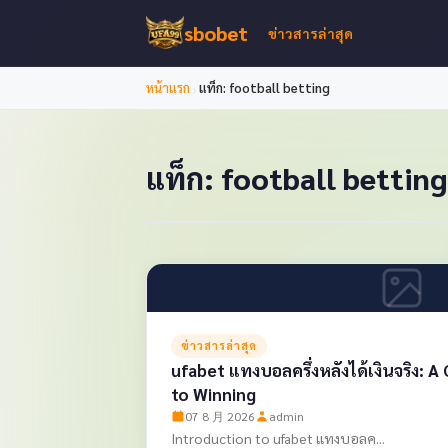
sbobet
ข่าวสารล่าสุด
›
หน้าแรก
แท็ก: football betting
แท็ก: football betting
ข่าวสารล่าสุด
ufabet แทงบอลครึ่งหลังได้เงินจริง:
to Winning
07 8 月 2026
admin
Introduction to ufabet แทงบอลค...