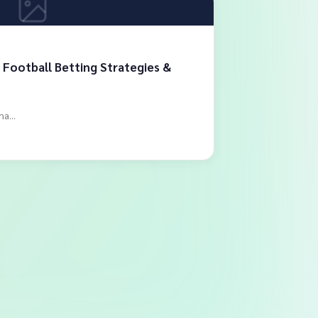
 Football Betting Strategies &
a...