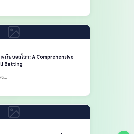
of พนันบอลโลก: A Comprehensive
ll Betting
o...