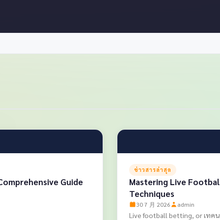
ข่าวสารล่าสุด
 A Comprehensive Guide
Mastering Live Football
Techniques
30 7 月 2026
admin
Live football betting, or เทคน.