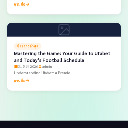
อ่านต่อ
ข่าวสารล่าสุด
Mastering the Game: Your Guide to Ufabet
and Today’s Football Schedule
31 5 月 2026
admin
Understanding Ufabet: A Premie...
อ่านต่อ