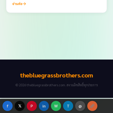
อ่านต่อ
thebluegrassbrothers.com
© 2026 thebluegrassbrothers.com. สงวนลิขสิทธิ์ทุกประการ
f
𝕏
P
in
W
T
@