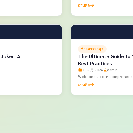
อ่านต่อ
ข่าวสารล่าสุด
 Joker: A
The Ultimate Guide to บ
Best Practices
20 6 月 2026
admin
Welcome to our comprehensiv
อ่านต่อ