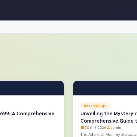
ข่าวสารล่าสุด
6699: A Comprehensive
Unveiling the Mystery
Comprehensive Guide t
30 6 月 2026
admin
The Allure of Mummy Slotxoonl