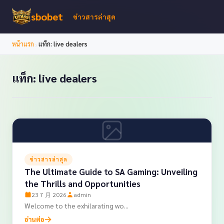
sbobet
ข่าวสารล่าสุด
›
หน้าแรก
แท็ก: live dealers
แท็ก: live dealers
ข่าวสารล่าสุด
The Ultimate Guide to SA Gaming: Unveiling
the Thrills and Opportunities
23 7 月 2026
admin
Welcome to the exhilarating wo...
อ่านต่อ