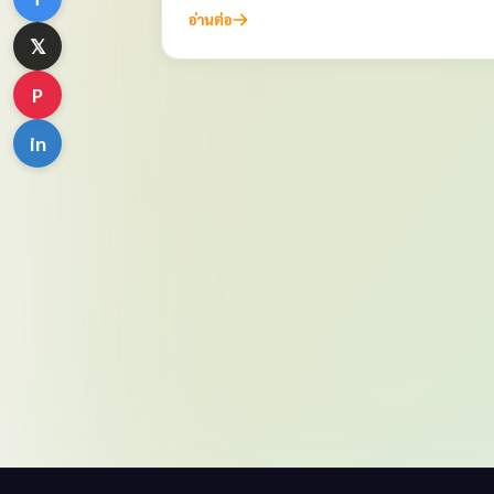
อ่านต่อ
𝕏
P
in