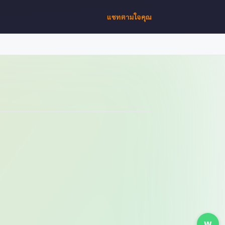
แชทตามใจคุณ
W