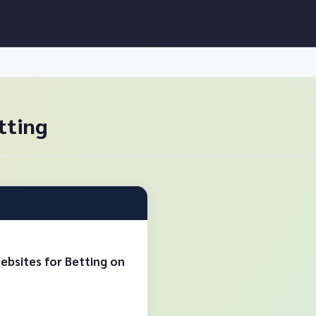
tting
ebsites for Betting on