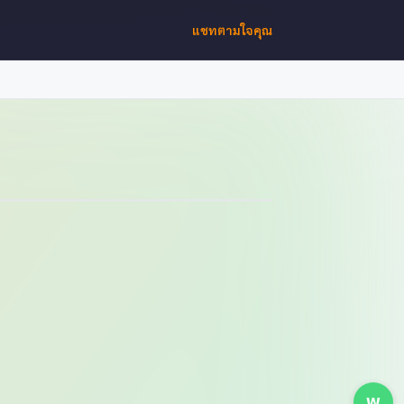
แชทตามใจคุณ
W