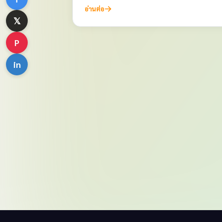
อ่านต่อ
𝕏
P
in