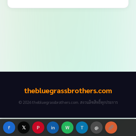
thebluegrassbrothers.com
© 2026 thebluegrassbrothers.com. สงวนลิขสิทธิ์ทุกประการ
f
𝕏
P
in
W
T
@