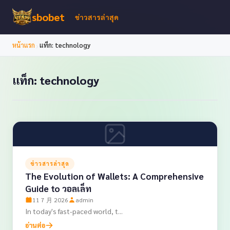
sbobet
ข่าวสารล่าสุด
›
หน้าแรก
แท็ก: technology
แท็ก: technology
ข่าวสารล่าสุด
The Evolution of Wallets: A Comprehensive
Guide to วอลเล็ท
11 7 月 2026
admin
In today's fast-paced world, t...
อ่านต่อ