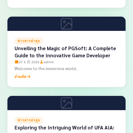
ข่าวสารล่าสุด
Unveiling the Magic of PGSoft: A Complete
Guide to the Innovative Game Developer
27 6 月 2026
admin
Welcome to the immersive world...
อ่านต่อ
ข่าวสารล่าสุด
Exploring the Intriguing World of UFA AIA: