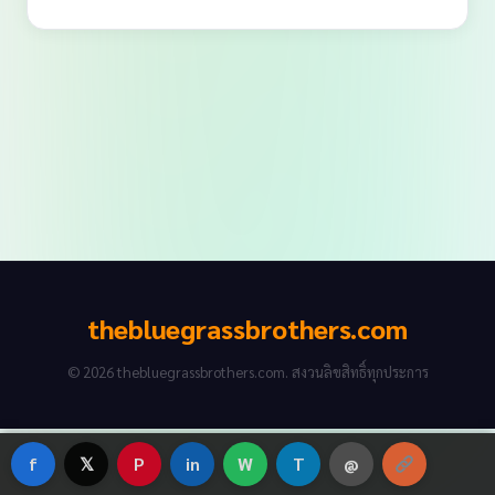
thebluegrassbrothers.com
© 2026 thebluegrassbrothers.com. สงวนลิขสิทธิ์ทุกประการ
f
𝕏
P
in
W
T
@