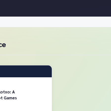
ce
lotxo: A
ot Games