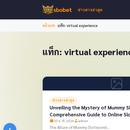
sbobet
ข่าวสารล่าสุด
›
หน้าแรก
แท็ก: virtual experience
แท็ก: virtual experien
ข่าวสารล่าสุด
Unveiling the Mystery of Mummy S
Comprehensive Guide to Online Sl
30 6 月 2026
admin
The Allure of Mummy Slotxoonli...
f