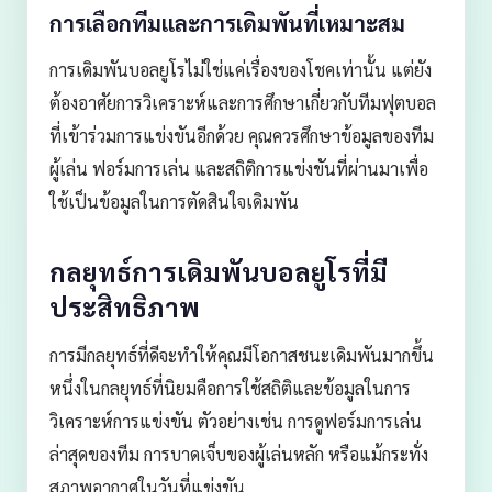
การเลือกทีมและการเดิมพันที่เหมาะสม
การเดิมพันบอลยูโรไม่ใช่แค่เรื่องของโชคเท่านั้น แต่ยัง
ต้องอาศัยการวิเคราะห์และการศึกษาเกี่ยวกับทีมฟุตบอล
ที่เข้าร่วมการแข่งขันอีกด้วย คุณควรศึกษาข้อมูลของทีม
ผู้เล่น ฟอร์มการเล่น และสถิติการแข่งขันที่ผ่านมาเพื่อ
ใช้เป็นข้อมูลในการตัดสินใจเดิมพัน
กลยุทธ์การเดิมพันบอลยูโรที่มี
ประสิทธิภาพ
การมีกลยุทธ์ที่ดีจะทำให้คุณมีโอกาสชนะเดิมพันมากขึ้น
หนึ่งในกลยุทธ์ที่นิยมคือการใช้สถิติและข้อมูลในการ
วิเคราะห์การแข่งขัน ตัวอย่างเช่น การดูฟอร์มการเล่น
ล่าสุดของทีม การบาดเจ็บของผู้เล่นหลัก หรือแม้กระทั่ง
สภาพอากาศในวันที่แข่งขัน