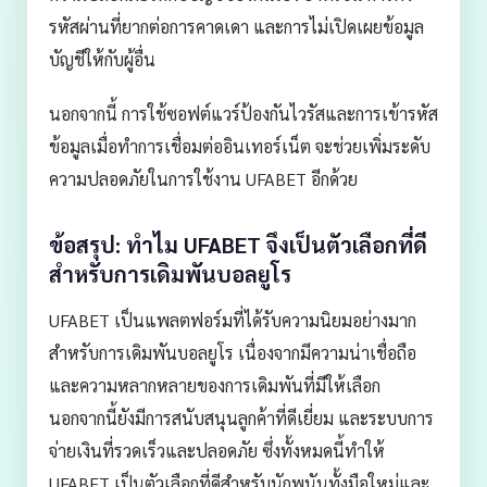
รหัสผ่านที่ยากต่อการคาดเดา และการไม่เปิดเผยข้อมูล
บัญชีให้กับผู้อื่น
นอกจากนี้ การใช้ซอฟต์แวร์ป้องกันไวรัสและการเข้ารหัส
ข้อมูลเมื่อทำการเชื่อมต่ออินเทอร์เน็ต จะช่วยเพิ่มระดับ
ความปลอดภัยในการใช้งาน UFABET อีกด้วย
ข้อสรุป: ทำไม UFABET จึงเป็นตัวเลือกที่ดี
สำหรับการเดิมพันบอลยูโร
UFABET เป็นแพลตฟอร์มที่ได้รับความนิยมอย่างมาก
สำหรับการเดิมพันบอลยูโร เนื่องจากมีความน่าเชื่อถือ
และความหลากหลายของการเดิมพันที่มีให้เลือก
นอกจากนี้ยังมีการสนับสนุนลูกค้าที่ดีเยี่ยม และระบบการ
จ่ายเงินที่รวดเร็วและปลอดภัย ซึ่งทั้งหมดนี้ทำให้
UFABET เป็นตัวเลือกที่ดีสำหรับนักพนันทั้งมือใหม่และ