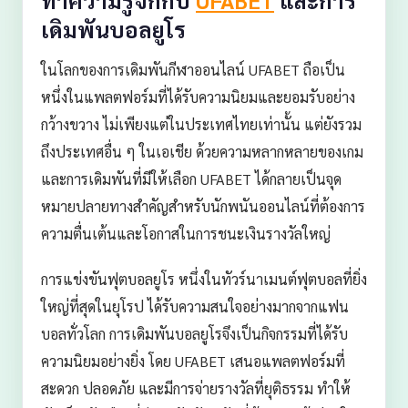
ทำความรู้จักกับ
UFABET
และการ
เดิมพันบอลยูโร
ในโลกของการเดิมพันกีฬาออนไลน์ UFABET ถือเป็น
หนึ่งในแพลตฟอร์มที่ได้รับความนิยมและยอมรับอย่าง
กว้างขวาง ไม่เพียงแต่ในประเทศไทยเท่านั้น แต่ยังรวม
ถึงประเทศอื่น ๆ ในเอเชีย ด้วยความหลากหลายของเกม
และการเดิมพันที่มีให้เลือก UFABET ได้กลายเป็นจุด
หมายปลายทางสำคัญสำหรับนักพนันออนไลน์ที่ต้องการ
ความตื่นเต้นและโอกาสในการชนะเงินรางวัลใหญ่
การแข่งขันฟุตบอลยูโร หนึ่งในทัวร์นาเมนต์ฟุตบอลที่ยิ่ง
ใหญ่ที่สุดในยุโรป ได้รับความสนใจอย่างมากจากแฟน
บอลทั่วโลก การเดิมพันบอลยูโรจึงเป็นกิจกรรมที่ได้รับ
ความนิยมอย่างยิ่ง โดย UFABET เสนอแพลตฟอร์มที่
สะดวก ปลอดภัย และมีการจ่ายรางวัลที่ยุติธรรม ทำให้