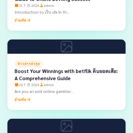
31 7 月 2026
admin
Introduction to เว็บ ufa In th...
อ่านต่อ
ข่าวสารล่าสุด
Boost Your Winnings with betflik คืนยอดเสีย:
A Comprehensive Guide
20 7 月 2026
admin
Are you an avid online gambler...
อ่านต่อ