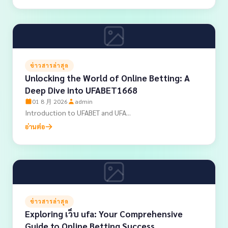
ข่าวสารล่าสุด
Unlocking the World of Online Betting: A
Deep Dive into UFABET1668
01 8 月 2026
admin
Introduction to UFABET and UFA...
อ่านต่อ
ข่าวสารล่าสุด
Exploring เว็บ ufa: Your Comprehensive
Guide to Online Betting Success