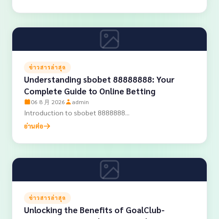
ข่าวสารล่าสุด
Understanding sbobet 88888888: Your
Complete Guide to Online Betting
06 8 月 2026
admin
Introduction to sbobet 8888888...
อ่านต่อ
ข่าวสารล่าสุด
Unlocking the Benefits of GoalClub-