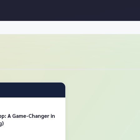
pp: A Game-Changer in
g)